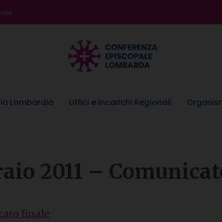
tiri
lla Lombardia
Uffici e incarichi Regionali
Organis
raio 2011 – Comunicat
cato finale