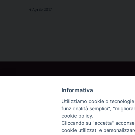
4 Aprile 2017
Contatti
Conferenza
Informativa
Episcopale
Utilizziamo cookie o tecnologie s
Lombarda
funzionalità semplici", "miglior
(CEL)
cookie policy.
Cliccando su "accetta" acconsent
cookie utilizzati e personalizza