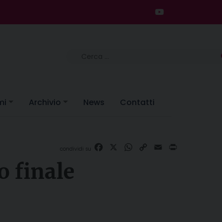
Ricerca
per:
mi
Archivio
News
Contatti
Facebook
X
WhatsApp
Copy
Email
Print
Link
o finale