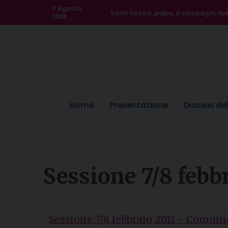
Skip
7 Agosto
Santi Sisto II, papa, e compagni, mar
to
2026
content
Home
Presentazione
Diocesi de
Sessione 7/8 febb
Sessione 7/8 febbraio 2011 - Comuni