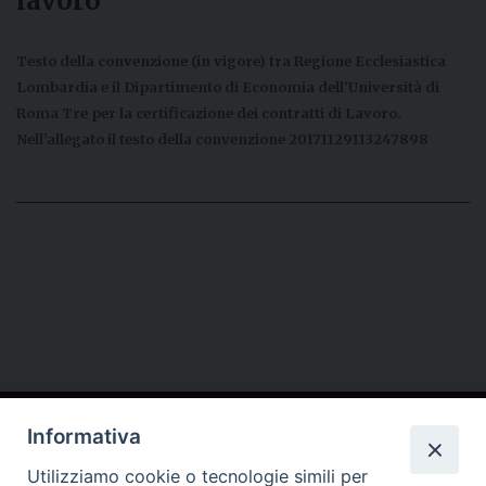
lavoro
Testo della convenzione (in vigore) tra Regione Ecclesiastica
Lombardia e il Dipartimento di Economia dell’Università di
Roma Tre per la certificazione dei contratti di Lavoro.
Nell’allegato il testo della convenzione 20171129113247898
Contatti
Informativa
Conferenza Episcopale Lombarda (CEL)
Utilizziamo cookie o tecnologie simili per