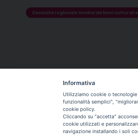
Consulta regionale lombarda beni culturali ecc
Informativa
Utilizziamo cookie o tecnologie s
funzionalità semplici", "miglior
Contatti
Conferenza
cookie policy.
Episcopale
Cliccando su "accetta" acconsent
Lombarda
cookie utilizzati e personalizza
(CEL)
navigazione installando i soli co