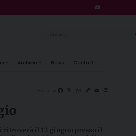
Ricerca
per:
mi
Archivio
News
Contatti
Facebook
X
WhatsApp
Copy
Email
Print
Link
gio
i ritroverà il 12 giugno presso il