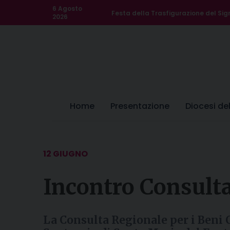
Skip
6 Agosto
Festa della Trasfigurazione del Sig
to
2026
content
Home
Presentazione
Diocesi de
12 GIUGNO
Incontro Consult
La Consulta Regionale per i Beni Cul