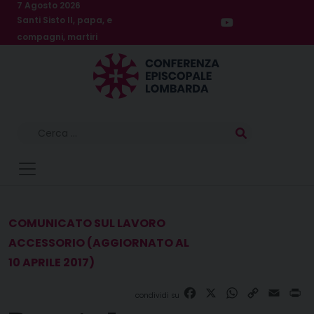
Skip
7 Agosto 2026
Santi Sisto II, papa, e
to
compagni, martiri
content
Ricerca
per:
COMUNICATO SUL LAVORO
ACCESSORIO (AGGIORNATO AL
10 APRILE 2017)
Facebook
X
WhatsApp
Copy
Email
Pr
Link