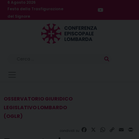
Skip
6 Agosto 2026
Festa della Trasfigurazione
to
del Signore
content
Ricerca
per:
OSSERVATORIO GIURIDICO
LEGISLATIVO LOMBARDO
(OGLR)
Facebook
X
WhatsApp
Copy
Email
Pr
Link