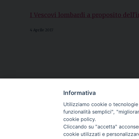
I Vescovi lombardi a proposito dell'
4 Aprile 2017
Informativa
Utilizziamo cookie o tecnologie s
Contatti
Conferenza
funzionalità semplici", "miglior
Episcopale
cookie policy.
Lombarda
Cliccando su "accetta" acconsent
(CEL)
cookie utilizzati e personalizza