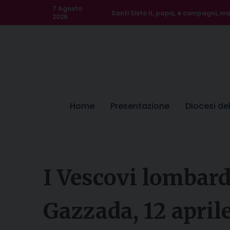
Skip
7 Agosto
Santi Sisto II, papa, e compagni, mar
to
2026
content
Home
Presentazione
Diocesi de
I Vescovi lombard
Gazzada, 12 aprile