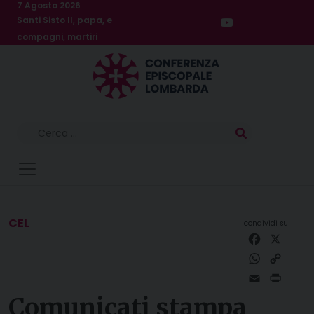
Skip
7 Agosto 2026
Santi Sisto II, papa, e
to
compagni, martiri
content
Ricerca
per:
CEL
Faceboo
X
WhatsAp
Copy
Link
Email
Print
Comunicati stampa