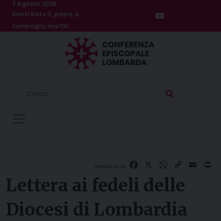
Skip
7 Agosto 2026
Santi Sisto II, papa, e
to
compagni, martiri
content
Ricerca
per:
Facebook
X
WhatsApp
Copy
Email
Pr
Link
Lettera ai fedeli delle
Diocesi di Lombardia