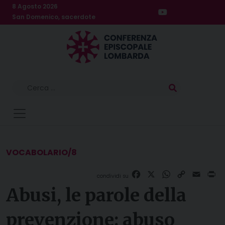
Skip
8 Agosto 2026
to
San Domenico, sacerdote
content
Ricerca
per:
VOCABOLARIO/8
Facebook
X
WhatsApp
Copy
Email
Pr
Link
Abusi, le parole della
prevenzione: abuso