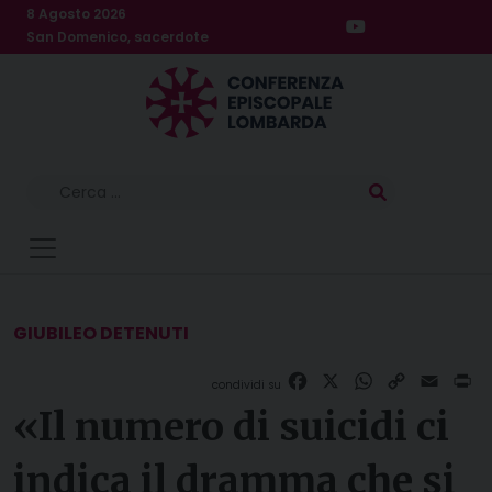
Skip
8 Agosto 2026
to
San Domenico, sacerdote
content
Ricerca
per:
GIUBILEO DETENUTI
Facebook
X
WhatsApp
Copy
Email
Pr
Link
«Il numero di suicidi ci
indica il dramma che si