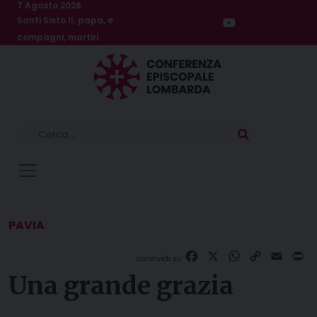
Skip
7 Agosto 2026
Santi Sisto II, papa, e
to
compagni, martiri
content
Ricerca
per:
PAVIA
Facebook
X
WhatsApp
Copy
Email
Pr
Link
Una grande grazia