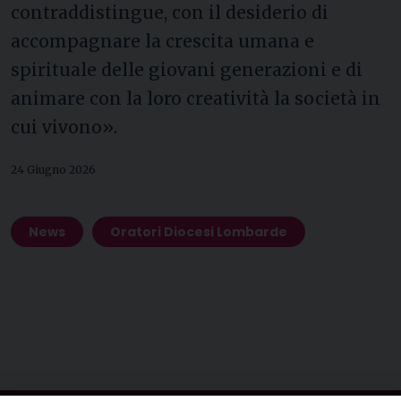
contraddistingue, con il desiderio di
accompagnare la crescita umana e
spirituale delle giovani generazioni e di
animare con la loro creatività la società in
cui vivono».
24 Giugno 2026
News
Oratori Diocesi Lombarde