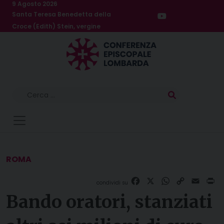
Skip
9 Agosto 2026
Santa Teresa Benedetta della
to
Croce (Edith) Stein, vergine
content
Ricerca
per:
ROMA
Facebook
X
WhatsApp
Copy
Email
Pr
Link
Bando oratori, stanziati