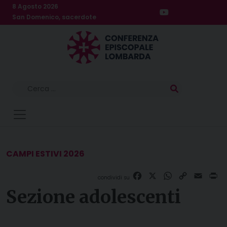
Skip
8 Agosto 2026
to
San Domenico, sacerdote
content
Ricerca
per:
CAMPI ESTIVI 2026
Facebook
X
WhatsApp
Copy
Email
Pr
Link
Sezione adolescenti